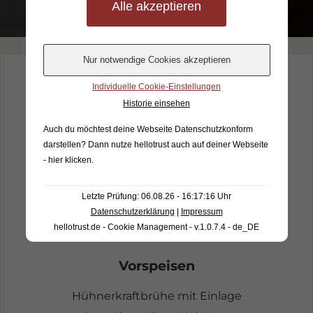
OSTERSONNTAG &
Individuelle Cookie-Einstellungen
OSTERMONTAG
Historie einsehen
Unser festliches
Auch du möchtest deine Webseite Datenschutzkonform
Osterbuffet
darstellen? Dann nutze
hellotrust auch auf deiner Webseite
- hier klicken
.
32,5o € pro Person
Letzte Prüfung: 06.08.26 - 16:17:16 Uhr
Öffnungszeiten:
Datenschutzerklärung
|
Impressum
12:00 – 15:00 Uhr
hellotrust.de - Cookie Management - v.1.0.7.4 - de_DE
Vorspeisen
Hühnerkraftbrühe mit Einlage